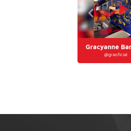
Gracyanne Ba
@graoficial