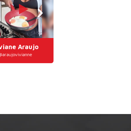
viane Araujo
Juju Salimeni
@araujovivianne
@jujusalimeni