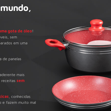
 mundo,
uma gota de óleo
!
áveis, sem
eparados em uma
ha de panelas
iaderente mais
 receitas
sem
xicas
, conhecidas
o e fazem muito mal