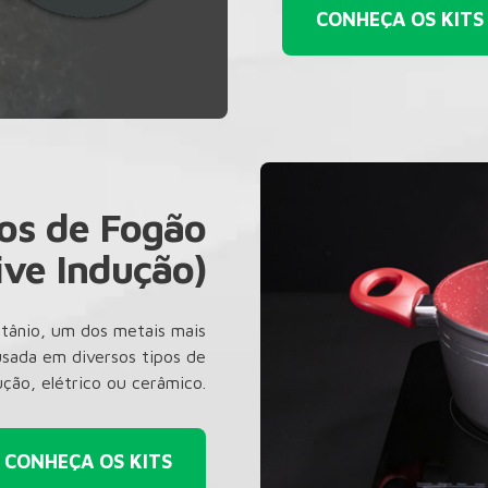
CONHEÇA OS KITS
pos de Fogão
ive Indução)
itânio, um dos metais mais
usada em diversos tipos de
ção, elétrico ou cerâmico.
CONHEÇA OS KITS