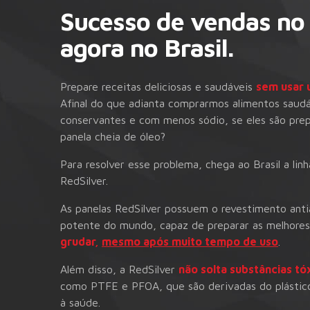
Sucesso de vendas no
agora no Brasil.
Prepare receitas deliciosas e saudáveis
sem usar 
Afinal do que adianta comprarmos alimentos saud
conservantes e com menos sódio, se eles são pr
panela cheia de óleo?
Para resolver esse problema, chega ao Brasil a lin
RedSilver.
As panelas RedSilver possuem o revestimento ant
potente do mundo, capaz de preparar as melhores
grudar,
mesmo após muito tempo de uso
.
Além disso, a RedSilver
não solta substâncias tó
como PTFE e PFOA, que são derivadas do plástic
à saúde.