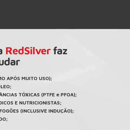
a
RedSilver
faz
udar
O APÓS MUITO USO);
ÓLEO;
NCIAS TÓXICAS (PTFE e PFOA);
ICOS E NUTRICIONISTAS;
FOGÕES (INCLUSIVE INDUÇÃO);
DO;