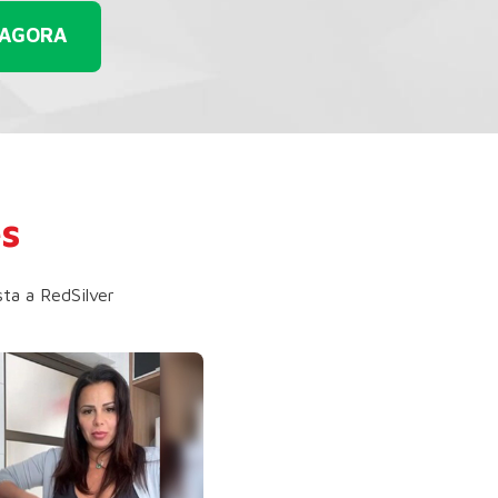
 AGORA
es
sta a RedSilver